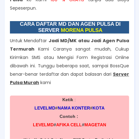
Sepeserpun.
CARA DAFTAR MD DAN AGEN PULSA DI
SERVER
MORENA PULSA
Untuk Mendaftar
Jadi MD/MK atau Jadi Agen Pulsa
Termurah
Kami Caranya sangat mudah, Cukup
Kirimkan SMS atau Mengisi Form Registrasi Online
dibawah ini. Tunggu beberapa saat, sampai BossQue
benar-benar terdaftar dan dapat balasan dari
Server
Pulsa Murah
kami
Ketik
:
LEVELMD
#
NAMA KONTER
#
KOTA
Contoh :
LEVELMD
#
AFIKA CELL
#
MAGETAN