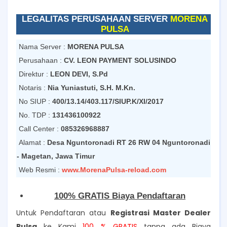
LEGALITAS PERUSAHAAN SERVER
MORENA
PULSA
Nama Server :
MORENA PULSA
Perusahaan :
CV. LEON PAYMENT SOLUSINDO
Direktur :
LEON DEVI, S.Pd
Notaris :
Nia Yuniastuti, S.H. M.Kn.
No SIUP :
400/13.14/403.117/SIUP.K/XI/2017
No. TDP :
131436100922
Call Center :
085326968887
Alamat :
Desa Nguntoronadi RT 26 RW 04 Nguntoronadi
- Magetan, Jawa Timur
Web Resmi :
www.MorenaPulsa-reload.com
100% GRATIS Biaya Pendaftaran
Untuk Pendaftaran atau
Registrasi Master Dealer
Pulsa
ke Kami
100 % GRATIS
tanpa ada Biaya