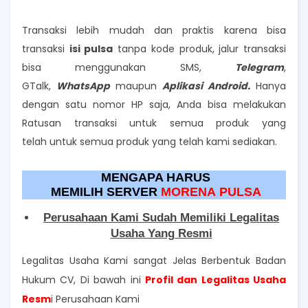
Transaksi lebih mudah dan praktis karena bisa
transaksi
isi pulsa
tanpa kode produk, jalur transaksi
bisa menggunakan SMS,
Telegram
,
GTalk,
WhatsApp
maupun
Aplikasi Android.
Hanya
dengan satu nomor HP saja, Anda bisa melakukan
Ratusan transaksi untuk semua produk yang
telah
untuk semua produk yang telah kami sediakan.
MENGAPA HARUS
MEMILIH
SERVER
MORENA
PULSA
Perusahaan Kami Sudah Memiliki Legalitas
Usaha Yang Resmi
Legalitas Usaha Kami sangat Jelas Berbentuk Badan
Hukum CV,
Di bawah ini
Profil dan Legalitas Usaha
Resm
i Perusahaan Kami