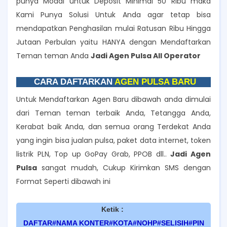
punya Modal untuk Deposit Minimal 50 Ribu maka
Kami Punya Solusi Untuk Anda agar tetap bisa
mendapatkan Penghasilan mulai Ratusan Ribu Hingga
Jutaan Perbulan yaitu HANYA dengan Mendaftarkan
Teman teman Anda
Jadi Agen Pulsa All Operator
CARA DAFTARKAN
AGEN PULSA BARU
Untuk Mendaftarkan Agen Baru dibawah anda dimulai
dari Teman teman terbaik Anda, Tetangga Anda,
Kerabat baik Anda, dan semua orang Terdekat Anda
yang ingin bisa jualan pulsa, paket data internet, token
listrik PLN, Top up GoPay Grab, PPOB dll..
Jadi Agen
Pulsa
sangat mudah, Cukup Kirimkan SMS dengan
Format Seperti dibawah ini
Ketik :
DAFTAR#NAMA KONTER#KOTA#NOHP#SELISIH#PIN