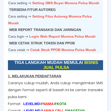
Cara setting ⇒
Setting SMS Buyer Morena Pulsa Murah
TERSEDIA FITUR AUTOREG
Cara setting ⇒
Setting Fitur Autoreg Morena Pulsa
Murah
WEB REPORT TRANSAKSI DAN JARINGAN
Cara login ⇒
Login Web Report Morena Pulsa Murah
WEB CETAK STRUK TOKEN DAN PPOB
Cara cetak ⇒
Cetak Struk PPOB Morena Pulsa Murah
TIGA LANGKAH MUDAH MEMULAI
BISNIS
JUAL PULSA
1. MELAKUKAN PENDAFTARAN
Caranya cukup mudah, Anda cukup mengirimkan SMS
dengan format seperti di bawah ini ke center transaksi
pulsa kami :
Format :
#
#
LEVELMD
NAMA
KOTA
Contoh :
#
#
LEVELMD
AFIKA CELL
MAGETAN