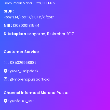
Dedy Imron Maha Putra, SH, MKn
SIUP :
400/13.14/403.117/SIUP.K/XI/2017
NIB :
1203000131544
Ditetapkan :
Magetan, 11 Oktober 2017
Customer Service
:
085326968887
:
@MP_Helpdesk
:
@morenapulsaofficial
Channel Informasi Morena Pulsa:
:
@infoBC_MP