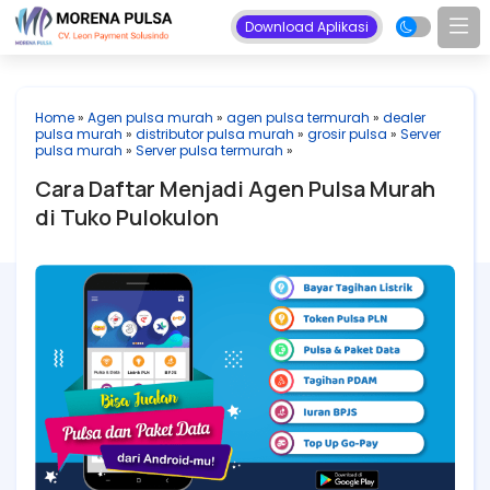
Download Aplikasi
Home
»
Agen pulsa murah
»
agen pulsa termurah
»
dealer
pulsa murah
»
distributor pulsa murah
»
grosir pulsa
»
Server
pulsa murah
»
Server pulsa termurah
»
Cara Daftar Menjadi Agen Pulsa Murah
di Tuko Pulokulon